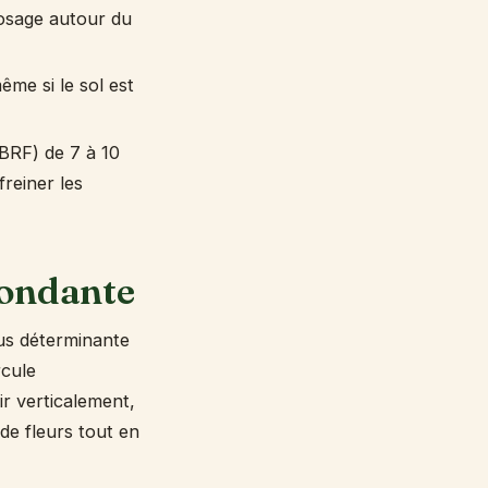
rosage autour du
ême si le sol est
 BRF) de 7 à 10
freiner les
abondante
lus déterminante
rcule
ir verticalement,
de fleurs tout en