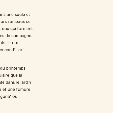
nt une seule et
Leurs rameaux se
t eux qui forment
sons de campagne.
nts — qui
ican Pillar',
n du printemps
aire que la
e dans le jardin
ère et une fumure
Laguna' ou