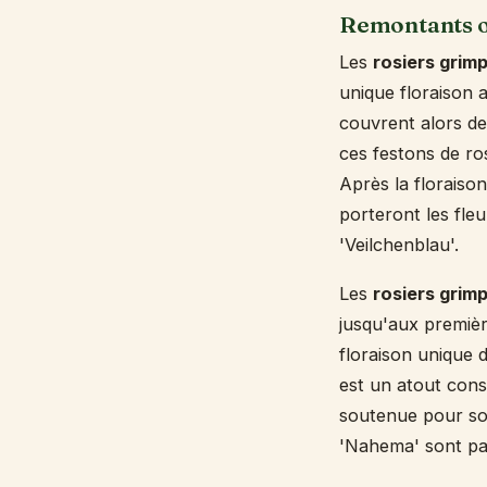
Remontants o
Les
rosiers grim
unique floraison 
couvrent alors de
ces festons de ro
Après la floraiso
porteront les fle
'Veilchenblau'.
Les
rosiers grim
jusqu'aux premièr
floraison unique 
est un atout consi
soutenue pour sou
'Nahema' sont pa