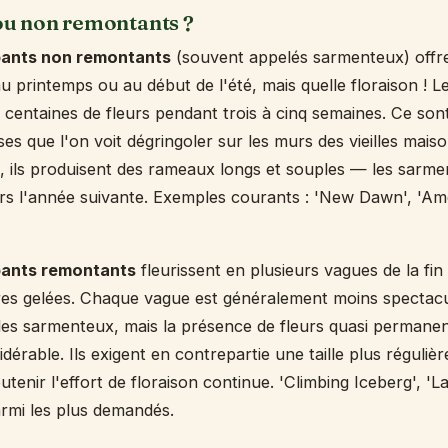
u non remontants ?
pants non remontants
(souvent appelés sarmenteux) offre
au printemps ou au début de l'été, mais quelle floraison ! 
 centaines de fleurs pendant trois à cinq semaines. Ce son
ses que l'on voit dégringoler sur les murs des vieilles mai
n, ils produisent des rameaux longs et souples — les sarme
urs l'année suivante. Exemples courants : 'New Dawn', 'Amer
pants remontants
fleurissent en plusieurs vagues de la fi
es gelées. Chaque vague est généralement moins spectacul
des sarmenteux, mais la présence de fleurs quasi permanent
dérable. Ils exigent en contrepartie une taille plus réguli
tenir l'effort de floraison continue. 'Climbing Iceberg', '
rmi les plus demandés.