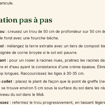
anicule.
ation pas à pas
rou
: creusez un trou de 50 cm de profondeur sur 50 cm de
e fond avec une fourche-bêche.
ol
: mélangez la terre extraite avec un tiers de compost 
ignée de corne broyée si le sol est pauvre.
lant
: pour un rosier à racines nues, pralinez les racines 
erre et d'eau ayant la consistance d'une crème épaisse. Élim
p longues. Raccourcissez les tiges à 30-35 cm.
 collet
: placez le plant de façon que le point de greffe (re
) se trouve environ 5 cm sous la surface du sol dans les ré
iveau du sol dans le Midi.
assez
: refermez le trou progressivement, en tassant légèr