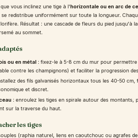
que vous inclinez une tige à l'
horizontale ou en arc de ce
et se redistribue uniformément sur toute la longueur. Cha
orifère. Résultat : une cascade de fleurs du pied jusqu'à la
irsemé au sommet.
adaptés
ois ou en métal
: fixez-le à 5-8 cm du mur pour permettre 
sable contre les champignons) et faciliter la progression des
nstallez des fils galvanisés horizontaux tous les 40-50 cm, 
Économique et discret.
rceau
: enroulez les tiges en spirale autour des montants, p
t sur la traverse du haut.
her les tiges
 souples (raphia naturel, liens en caoutchouc ou agrafes de