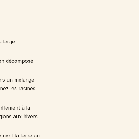
 large.
bien décomposé.
dans un mélange
inez les racines
nflement à la
gions aux hivers
ement la terre au