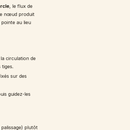
rcle
, le flux de
que nœud produit
 pointe au lieu
la circulation de
 tiges.
fixés sur des
uis guidez-les
 palissage) plutôt