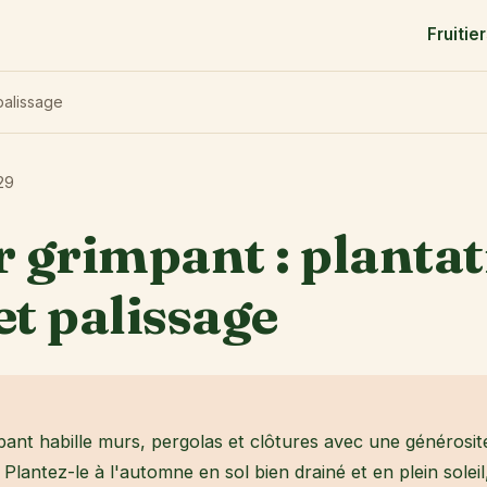
Fruitie
 palissage
29
r grimpant : plantat
 et palissage
pant habille murs, pergolas et clôtures avec une générosité
Plantez-le à l'automne en sol bien drainé et en plein soleil