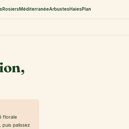
rs
Rosiers
Méditerranée
Arbustes
Haies
Plan
ion,
 florale
, puis palissez