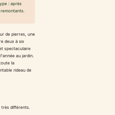
type : après
n remontants.
mur de pierres, une
re deux à six
et spectaculaire
l'année au jardin.
toute la
ritable rideau de
très différents.