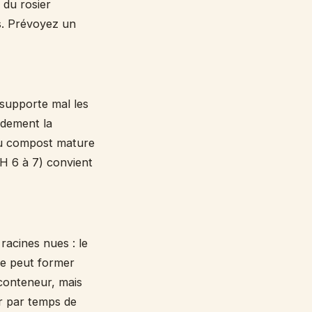
 du rosier
ns. Prévoyez un
l supporte mal les
idement la
 du compost mature
pH 6 à 7) convient
racines nues : le
nte peut former
 conteneur, mais
er par temps de