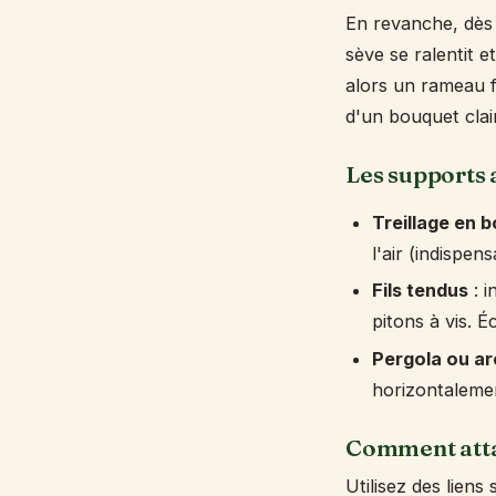
En revanche, dès 
sève se ralentit 
alors un rameau fl
d'un bouquet cla
Les supports 
Treillage en b
l'air (indispen
Fils tendus
: i
pitons à vis. 
Pergola ou a
horizontalemen
Comment attac
Utilisez des liens