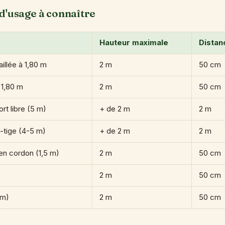
d'usage à connaître
Hauteur maximale
Distan
illée à 1,80 m
2 m
50 cm
à 1,80 m
2 m
50 cm
rt libre (5 m)
+ de 2 m
2 m
-tige (4-5 m)
+ de 2 m
2 m
en cordon (1,5 m)
2 m
50 cm
2 m
50 cm
 m)
2 m
50 cm