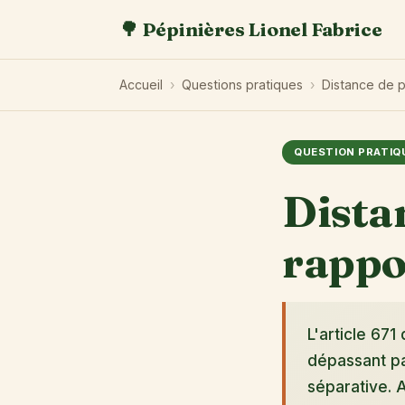
🌳 Pépinières Lionel Fabrice
Accueil
›
Questions pratiques
›
Distance de pl
QUESTION PRATIQ
Dista
rappor
L'article 671
dépassant pa
séparative. 