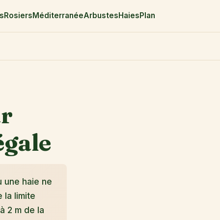
rs
Rosiers
Méditerranée
Arbustes
Haies
Plan
ar
égale
ou une haie ne
la limite
à 2 m de la