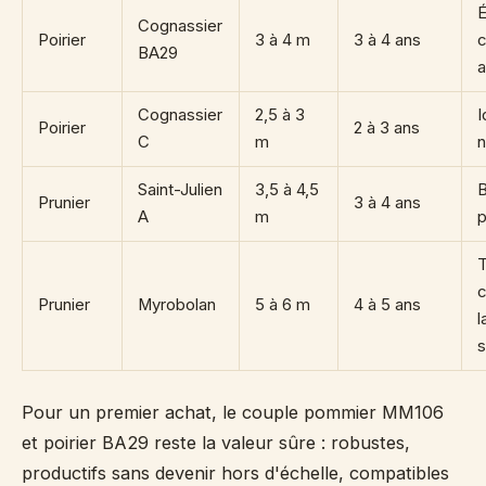
É
Cognassier
Poirier
3 à 4 m
3 à 4 ans
c
BA29
a
Cognassier
2,5 à 3
I
Poirier
2 à 3 ans
C
m
n
Saint-Julien
3,5 à 4,5
Prunier
3 à 4 ans
A
m
p
T
c
Prunier
Myrobolan
5 à 6 m
4 à 5 ans
l
Pour un premier achat, le couple pommier MM106
et poirier BA29 reste la valeur sûre : robustes,
productifs sans devenir hors d'échelle, compatibles