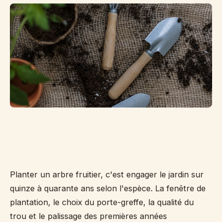
po
pl
ra
nu
hi
en
pr
dè
tr
an
Planter un arbre fruitier, c'est engager le jardin sur
quinze à quarante ans selon l'espèce. La fenêtre de
plantation, le choix du porte-greffe, la qualité du
trou et le palissage des premières années