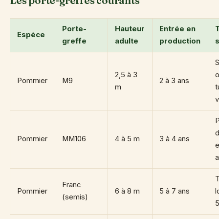
Les porte-greffes courants
Porte-
Hauteur
Entrée en
Espèce
greffe
adulte
production
s
S
2,5 à 3
o
Pommier
M9
2 à 3 ans
m
t
v
P
d
Pommier
MM106
4 à 5 m
3 à 4 ans
e
a
T
Franc
Pommier
6 à 8 m
5 à 7 ans
l
(semis)
5