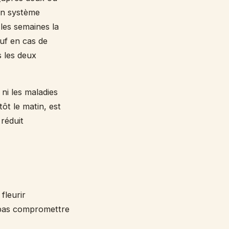
son système
les semaines la
auf en cas de
s les deux
 ni les maladies
ôt le matin, est
 réduit
fleurir
 pas compromettre