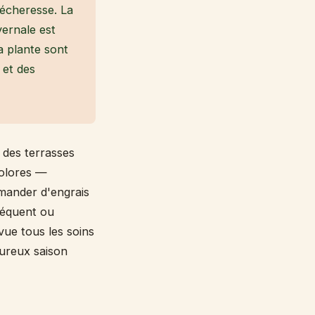
 sécheresse. La
ivernale est
a plante sont
 et des
t des terrasses
colores —
emander d'engrais
réquent ou
evue tous les soins
oureux saison