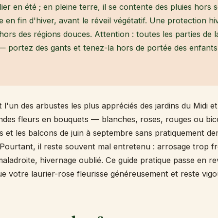
ier en été ; en pleine terre, il se contente des pluies hors
ue en fin d'hiver, avant le réveil végétatif. Une protection h
hors des régions douces. Attention : toutes les parties de l
 — portez des gants et tenez-la hors de portée des enfants
t l'un des arbustes les plus appréciés des jardins du Midi e
andes fleurs en bouquets — blanches, roses, rouges ou bi
ies et les balcons de juin à septembre sans pratiquement d
Pourtant, il reste souvent mal entretenu : arrosage trop f
e maladroite, hivernage oublié. Ce guide pratique passe en r
ue votre laurier-rose fleurisse généreusement et reste vig