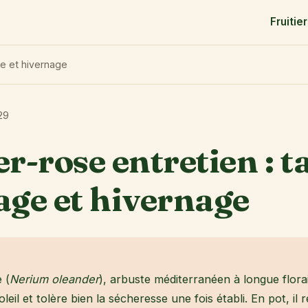
Fruitie
age et hivernage
29
r-rose entretien : ta
age et hivernage
 (
Nerium oleander
), arbuste méditerranéen à longue florai
oleil et tolère bien la sécheresse une fois établi. En pot, il