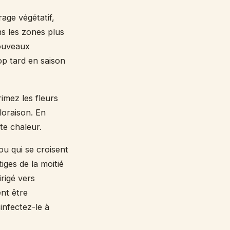
rage végétatif,
ns les zones plus
nouveaux
op tard en saison
imez les fleurs
loraison. En
rte chaleur.
 qui se croisent
iges de la moitié
rigé vers
ent être
infectez-le à