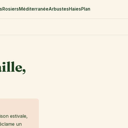
rs
Rosiers
Méditerranée
Arbustes
Haies
Plan
ille,
son estivale,
 réclame un