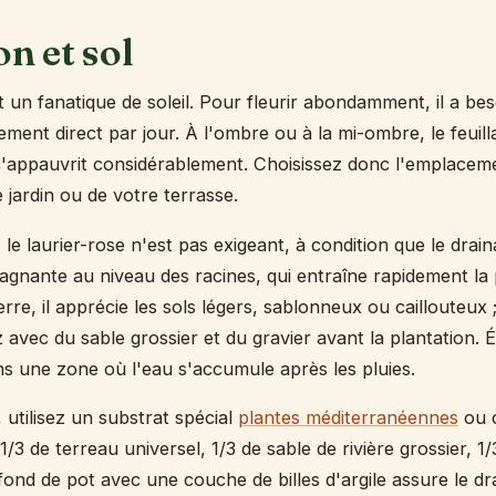
n et sol
t un fanatique de soleil. Pour fleurir abondamment, il a be
ement direct par jour. À l'ombre ou à la mi-ombre, le feuill
 s'appauvrit considérablement. Choisissez donc l'emplaceme
e jardin ou de votre terrasse.
 le laurier-rose n'est pas exigeant, à condition que le drain
stagnante au niveau des racines, qui entraîne rapidement la
terre, il apprécie les sols légers, sablonneux ou caillouteux 
 avec du sable grossier et du gravier avant la plantation. É
s une zone où l'eau s'accumule après les pluies.
 utilisez un substrat spécial
plantes méditerranéennes
ou 
/3 de terreau universel, 1/3 de sable de rivière grossier, 
fond de pot avec une couche de billes d'argile assure le dra