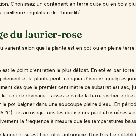
tion. Choisissez un contenant en terre cuite ou en bois plu
 meilleure régulation de l'humidité.
ge du laurier-rose
 varient selon que la plante est en pot ou en pleine terre,
e est le point d'entretien le plus délicat. En été et par forte
pidement et la plante peut manquer d'eau en quelques jou
ent dès que le premier centimètre de substrat est sec, j
 le trou de drainage. Laissez ensuite la terre sécher entre
er le pot baigner dans une soucoupe pleine d'eau. En périod
35 °C), un arrosage tous les deux jours peut être nécessai
ivement la fréquence à mesure que les températures baiss
le laurier-rose est bien plus autonome. Une fois bien établi