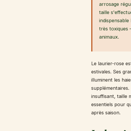
arrosage régul
taille s'effect
indispensable 
très toxiques
animaux.
Le laurier-rose es
estivales. Ses gr
illuminent les ha
supplémentaires. 
insuffisant, taill
essentiels pour q
après saison.