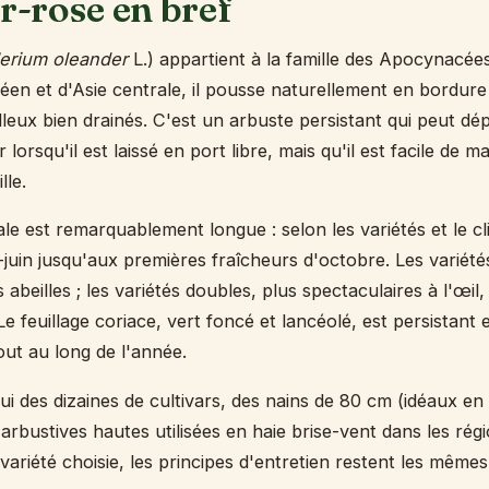
er-rose en bref
erium oleander
L.) appartient à la famille des Apocynacées
éen et d'Asie centrale, il pousse naturellement en bordure
lleux bien drainés. C'est un arbuste persistant qui peut dé
lorsqu'il est laissé en port libre, mais qu'il est facile de ma
lle.
ale est remarquablement longue : selon les variétés et le cli
juin jusqu'aux premières fraîcheurs d'octobre. Les variétés
es abeilles ; les variétés doubles, plus spectaculaires à l'œi
Le feuillage coriace, vert foncé et lancéolé, est persistant 
out au long de l'année.
hui des dizaines de cultivars, des nains de 80 cm (idéaux e
rbustives hautes utilisées en haie brise-vent dans les régi
 variété choisie, les principes d'entretien restent les mêmes