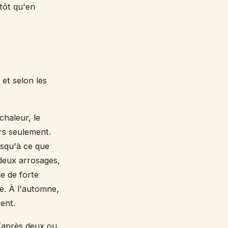
tôt qu'en
 et selon les
 chaleur, le
rs seulement.
usqu'à ce que
 deux arrosages,
e de forte
re. À l'automne,
ent.
 (après deux ou