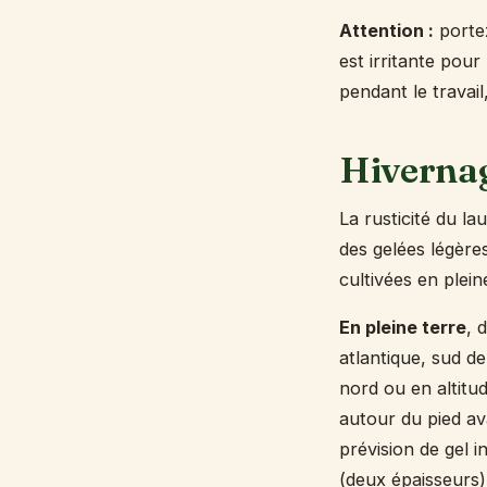
Attention :
portez
est irritante pou
pendant le travai
Hivernag
La rusticité du la
des gelées légère
cultivées en plein
En pleine terre
, 
atlantique, sud de
nord ou en altitud
autour du pied av
prévision de gel i
(deux épaisseurs)