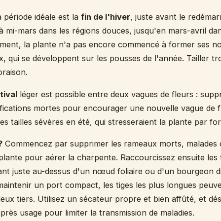
 période idéale est la
fin de l'hiver
, juste avant le redémar
r à mi-mars dans les régions douces, jusqu'en mars-avril da
oment, la plante n'a pas encore commencé à former ses 
, qui se développent sur les pousses de l'année. Tailler tr
oraison.
tival
léger est possible entre deux vagues de fleurs : suppr
ifications mortes pour encourager une nouvelle vague de f
es tailles sévères en été, qui stresseraient la plante par fo
?
Commencez par supprimer les rameaux morts, malades ou
a plante pour aérer la charpente. Raccourcissez ensuite les t
nt juste au-dessus d'un nœud foliaire ou d'un bourgeon di
 maintenir un port compact, les tiges les plus longues peuv
ux tiers. Utilisez un sécateur propre et bien affûté, et dés
après usage pour limiter la transmission de maladies.