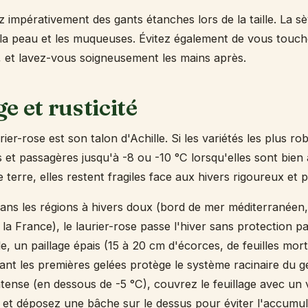
 impérativement des gants étanches lors de la taille. La sè
r la peau et les muqueuses. Évitez également de vous touch
l, et lavez-vous soigneusement les mains après.
e et rusticité
urier-rose est son talon d'Achille. Si les variétés les plus 
s et passagères jusqu'à -8 ou -10 °C lorsqu'elles sont bien
e terre, elles restent fragiles face aux hivers rigoureux et 
dans les régions à hivers doux (bord de mer méditerranéen, 
 la France), le laurier-rose passe l'hiver sans protection pa
e, un paillage épais (15 à 20 cm d'écorces, de feuilles mort
ant les premières gelées protège le système racinaire du ge
ntense (en dessous de -5 °C), couvrez le feuillage avec un 
 et déposez une bâche sur le dessus pour éviter l'accumul