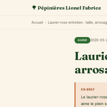
🌳 Pépinières Lionel Fabrice
Accueil
›
Laurier-rose entretien : taille, arros
2026-05-
GUIDE
Laurie
arros
EN BREF
Le laurier-rose
aime le plein s