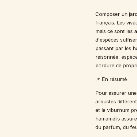
Composer un jardin
français. Les viv
mais ce sont les 
d'espèces suffisen
passant par les h
raisonnée, espèce
bordure de propri
📌 En résumé
Pour assurer une 
arbustes différent
et le viburnum pre
hamamélis assuren
du parfum, du feui