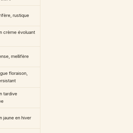
rifère, rustique
on crème évoluant
ense, mellifère
gue floraison,
rsistant
n tardive
ée
n jaune en hiver