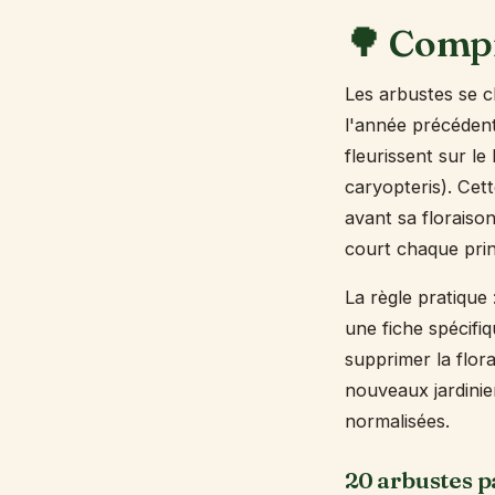
🌳 Compr
Les arbustes se c
l'année précédente
fleurissent sur le
caryopteris). Cett
avant sa floraiso
court chaque prin
La règle pratique
une fiche spécifi
supprimer la flora
nouveaux jardini
normalisées.
20 arbustes p