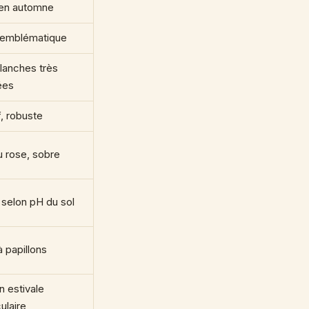
en automne
 emblématique
blanches très
ées
f, robuste
u rose, sobre
 selon pH du sol
 papillons
n estivale
ulaire