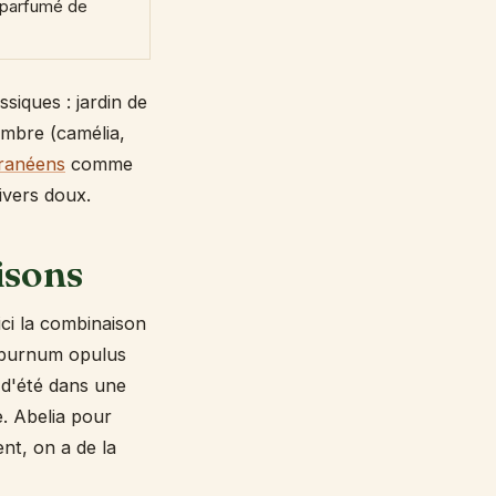
 parfumé de
ssiques : jardin de
-ombre (camélia,
rranéens
comme
ivers doux.
isons
ici la combinaison
Viburnum opulus
 d'été dans une
. Abelia pour
ent, on a de la