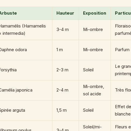
Arbuste
Hauteur
Exposition
Particu
Hamamélis (Hamamelis
Floraiso
3-4 m
Mi-ombre
× intermedia)
parfum
Daphne odora
1 m
Mi-ombre
Parfum 
Le gran
Forsythia
2-3 m
Soleil
printem
Mi-ombre,
Camélia japonica
2-4 m
Très flo
sol acide
Effet d
Spirée arguta
1,5 m
Soleil
blanche
Soleil/mi-
Fleurs e
Viburnum opulus
3-4 m