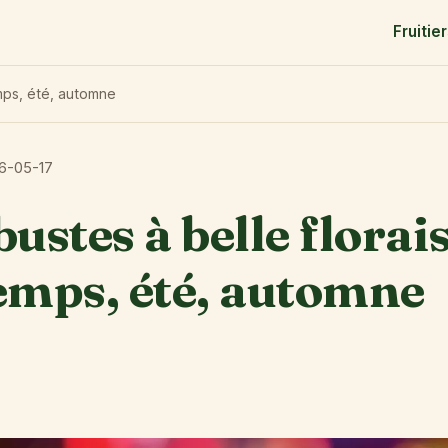
Fruitie
emps, été, automne
6-05-17
ustes à belle florais
emps, été, automne