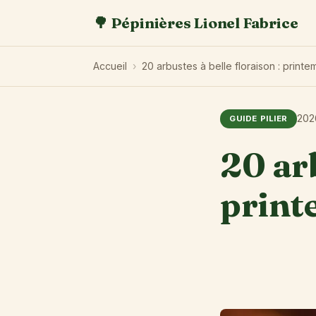
🌳 Pépinières Lionel Fabrice
Accueil
›
20 arbustes à belle floraison : print
202
GUIDE PILIER
20 arb
print