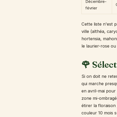
Décembre-
février
Cette liste n'est 
ville (althéa, car
hortensia, mahonia
le laurier-rose o
🌹 Sélec
Si on doit ne rete
qui marche presqu
en avril-mai pour
zone mi-ombragée.
étirer la floraiso
couleur 10 mois s