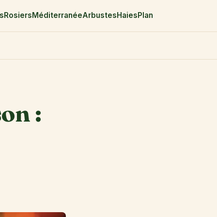
rs
Rosiers
Méditerranée
Arbustes
Haies
Plan
on :