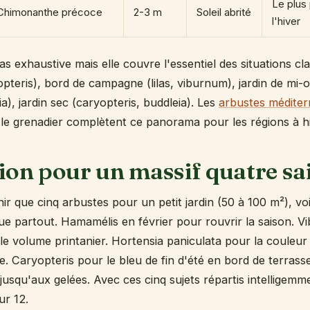
Le plus
Chimonanthe précoce
2-3 m
Soleil abrité
l'hiver
pas exhaustive mais elle couvre l'essentiel des situations cla
yopteris), bord de campagne (lilas, viburnum), jardin de mi
), jardin sec (caryopteris, buddleia). Les
arbustes médite
u le grenadier complètent ce panorama pour les régions à h
tion pour un massif quatre sa
nir que cinq arbustes pour un petit jardin (50 à 100 m²), vo
e partout. Hamamélis en février pour rouvrir la saison. 
 le volume printanier. Hortensia paniculata pour la couleur
 Caryopteris pour le bleu de fin d'été en bord de terrasse
n jusqu'aux gelées. Avec ces cinq sujets répartis intelligemm
ur 12.