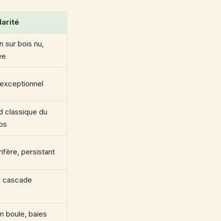
larité
n sur bois nu,
ée
exceptionnel
d classique du
ps
rifère, persistant
e cascade
n boule, baies