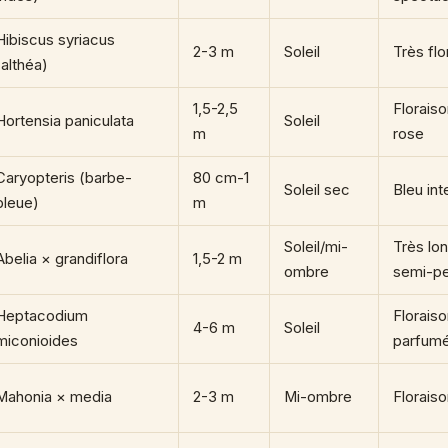
Hibiscus syriacus
2-3 m
Soleil
Très flo
(althéa)
1,5-2,5
Florais
Hortensia paniculata
Soleil
m
rose
Caryopteris (barbe-
80 cm-1
Soleil sec
Bleu int
bleue)
m
Soleil/mi-
Très lon
Abelia × grandiflora
1,5-2 m
ombre
semi-pe
Heptacodium
Floraiso
4-6 m
Soleil
miconioides
parfum
Mahonia × media
2-3 m
Mi-ombre
Floraiso