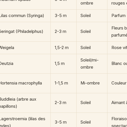
ombre
rouges 
Lilas commun (Syringa)
3-5 m
Soleil
Parfum
Fleurs 
Seringat (Philadelphus)
2-3 m
Soleil
parfum
Weigela
1,5-2 m
Soleil
Rose vi
Soleil/mi-
Deutzia
1,5 m
Blanc o
ombre
Hortensia macrophylla
1-1,5 m
Mi-ombre
Couleur
Buddleia (arbre aux
2-3 m
Soleil
Aimant à
papillons)
Lagerstroemia (lilas des
Floraiso
3-5 m
Soleil
Indes)
spectac