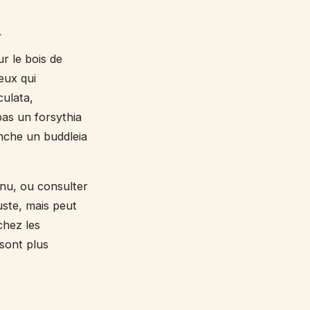
n
r le bois de
eux qui
culata,
 pas un forsythia
anche un buddleia
nnu, ou consulter
uste, mais peut
chez les
 sont plus